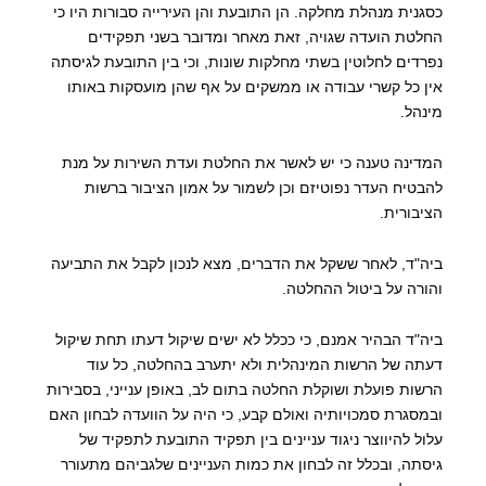
כסגנית מנהלת מחלקה. הן התובעת והן העירייה סבורות היו כי
החלטת הועדה שגויה, זאת מאחר ומדובר בשני תפקידים
נפרדים לחלוטין בשתי מחלקות שונות, וכי בין התובעת לגיסתה
אין כל קשרי עבודה או ממשקים על אף שהן מועסקות באותו
מינהל.
המדינה טענה כי יש לאשר את החלטת ועדת השירות על מנת
להבטיח העדר נפוטיזם וכן לשמור על אמון הציבור ברשות
הציבורית.
ביה"ד, לאחר ששקל את הדברים, מצא לנכון לקבל את התביעה
והורה על ביטול ההחלטה.
ביה"ד הבהיר אמנם, כי ככלל לא ישים שיקול דעתו תחת שיקול
דעתה של הרשות המינהלית ולא יתערב בהחלטה, כל עוד
הרשות פועלת ושוקלת החלטה בתום לב, באופן ענייני, בסבירות
ובמסגרת סמכויותיה ואולם קבע, כי היה על הוועדה לבחון האם
עלול להיווצר ניגוד עניינים בין תפקיד התובעת לתפקיד של
גיסתה, ובכלל זה לבחון את כמות העניינים שלגביהם מתעורר