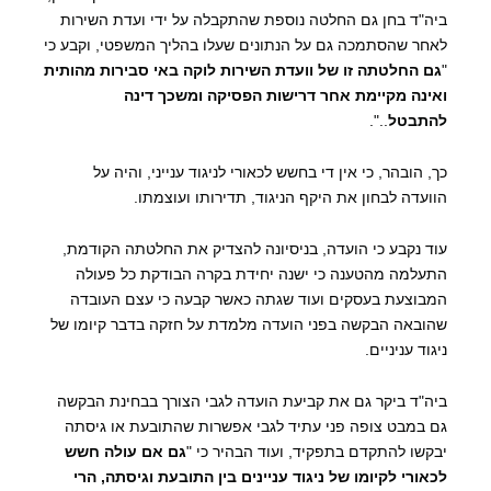
ביה"ד בחן גם החלטה נוספת שהתקבלה על ידי ועדת השירות
לאחר שהסתמכה גם על הנתונים שעלו בהליך המשפטי, וקבע כי
"
גם החלטתה זו של וועדת השירות לוקה באי סבירות מהותית
ואינה מקיימת אחר דרישות הפסיקה ומשכך דינה
להתבטל
..".
כך, הובהר, כי אין די בחשש לכאורי לניגוד ענייני, והיה על
הוועדה לבחון את היקף הניגוד, תדירותו ועוצמתו.
עוד נקבע כי הועדה, בניסיונה להצדיק את החלטתה הקודמת,
התעלמה מהטענה כי ישנה יחידת בקרה הבודקת כל פעולה
המבוצעת בעסקים ועוד שגתה כאשר קבעה כי עצם העובדה
שהובאה הבקשה בפני הועדה מלמדת על חזקה בדבר קיומו של
ניגוד עניניים.
ביה"ד ביקר גם את קביעת הועדה לגבי הצורך בבחינת הבקשה
גם במבט צופה פני עתיד לגבי אפשרות שהתובעת או גיסתה
יבקשו להתקדם בתפקיד, ועוד הבהיר כי "
גם אם עולה חשש
לכאורי לקיומו של ניגוד עניינים בין התובעת וגיסתה, הרי