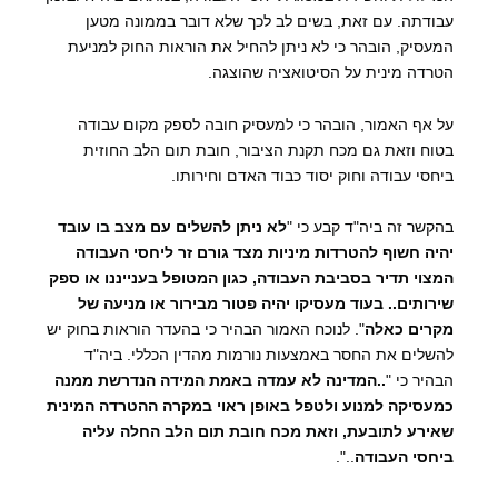
עבודתה. עם זאת, בשים לב לכך שלא דובר בממונה מטען
המעסיק, הובהר כי לא ניתן להחיל את הוראות החוק למניעת
הטרדה מינית על הסיטואציה שהוצגה.
על אף האמור, הובהר כי למעסיק חובה לספק מקום עבודה
בטוח וזאת גם מכח תקנת הציבור, חובת תום הלב החוזית
ביחסי עבודה וחוק יסוד כבוד האדם וחירותו.
בהקשר זה ביה"ד קבע כי "
לא ניתן להשלים עם מצב בו עובד
יהיה חשוף להטרדות מיניות מצד גורם זר ליחסי העבודה
המצוי תדיר בסביבת העבודה, כגון המטופל בענייננו או ספק
שירותים.. בעוד מעסיקו יהיה פטור מבירור או מניעה של
מקרים כאלה
". לנוכח האמור הבהיר כי בהעדר הוראות בחוק יש
להשלים את החסר באמצעות נורמות מהדין הכללי. ביה"ד
הבהיר כי "
..המדינה לא עמדה באמת המידה הנדרשת ממנה
כמעסיקה למנוע ולטפל באופן ראוי במקרה ההטרדה המינית
שאירע לתובעת, וזאת מכח חובת תום הלב החלה עליה
ביחסי העבודה
..".