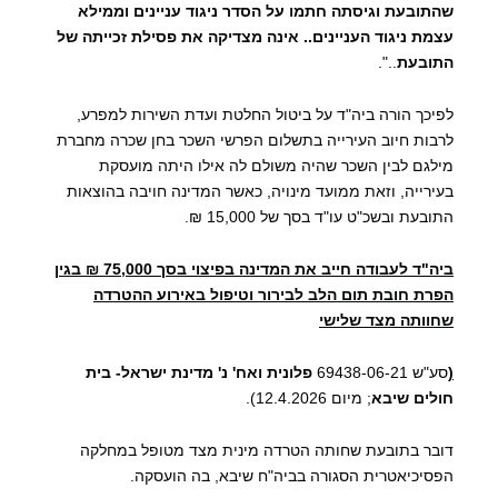
שהתובעת וגיסתה חתמו על הסדר ניגוד עניינים וממילא
עצמת ניגוד העניינים.. אינה מצדיקה את פסילת זכייתה של
התובעת
..".
לפיכך הורה ביה"ד על ביטול החלטת ועדת השירות למפרע,
לרבות חיוב העירייה בתשלום הפרשי השכר בחן שכרה מחברת
מילגם לבין השכר שהיה משולם לה אילו היתה מועסקת
בעירייה, וזאת ממועד מינויה, כאשר המדינה חויבה בהוצאות
התובעת ובשכ"ט עו"ד בסך של 15,000 ₪.
ביה"ד לעבודה חייב את המדינה בפיצוי בסך 75,000 ₪ בגין
הפרת חובת תום הלב לבירור וטיפול באירוע ההטרדה
שחוותה מצד שלישי
(
סע"ש 69438-06-21
פלונית ואח' נ' מדינת ישראל- בית
חולים שיבא
; מיום 12.4.2026).
דובר בתובעת שחותה הטרדה מינית מצד מטופל במחלקה
הפסיכיאטרית הסגורה בביה"ח שיבא, בה הועסקה.