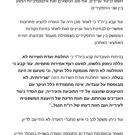
חשש לניגוד עניינים, את סוג הנושאים ואת אינטנסיביות המגע
בין שני התפקידים.
עוד קבע ביה"ד כי לאחר מכן היה על הועדה להציע פתרונות
אפשריים לבחינת ניגוד עניינים זאת לאחר בחינת נקודות
הממשק בין שני התפקידים כשפסילת מועמד מכהונתו תהיה
האמצעי האחרון.
בניתוח העובדות קבע ביה"ד כי
החלטת ועדת השירות לא
כללה נימוק כלשהו, למעט רצף אמירות סתמיות. עוד קבע כי
ההחלטה לא היתה מנומקת כלל ועיקר, וכי מטעם זה הינה
בטלה
, כאשר החלטת ועדת השירות הינה "
שרירותית, לא
מבוססת על עובדות, אינה מתמודדת כלל ועיקר עם
הטיעונים שהוצגו על ידי התובעת והעירייה, עם הסדר ניגוד
העניינים שנחתם, עם חוות הדעת של היועצת המשפטית
לעירייה ועם חוות דעתו של רו"ח חנגל..
".
עוד ניתן משקל לכך כי איש מחברי הועדה לא התייצב לדיון.
מאחר ובהסכמת הצדדים התכנסה הועדה בשנית במהלך הדיון,