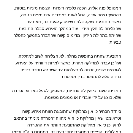
המטופל פנה אליה, הפנה כלפיה הערות והצעות מיניות בוטות,
בהמשך נצמד אליה, החל לגעת באיברים אינטימיים בגופה,
כאשר התובעת צעקה כלפיו שיפסיק לגעת בה, וזאת עד
שהצליחה להיחלץ מידיו. עוד במהלך האירוע סבלה התובעת,
שהיתה בתחילת היריון, מדימום קשה שהתברר בהמשך כהפלה
טבעית.
התובעת שהתה בחופשת מחלה, לא הצליחה לשוב למחלקה,
ועל כן עברה למחלקה אחרת, כאשר למרות דיווחיה על האירוע
לגורמים שונים, זכתה להתעלמות עד אשר לא נותרה בידיה
ברירה אלא להתפטר בדין מפוטרת.
המדינה טענה כי אין לה אחריות, כמעסיק, לטפל באירוע הטרדה
שלא בוצע על ידי עובדיה או ממונים מטעמה.
ביה"ד הבהיר כי אין מחלוקת שהתובעת חוותה אירוע קשה
וטראומטי שאין מחלוקת כי הוא מהווה "הטרדה מינית" בהתאם
לחוק וכן כי אין מחלוקת שהתובעת חוותה את ההטרדה
המילולית והפיזית במסגרת יחסי העבודה, במתחם ביה"ח ובזמן