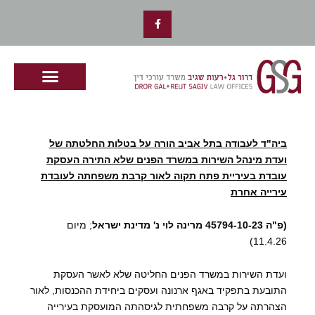
ילוג
F
תוכן
a
c
e
b
o
o
k
-
f
ביה"ד לעבודה בתל אביב הורה על בטלות החלטתה של
ועדת מינהל השירות במשרד הפנים שלא התירה העסקת
עובדת בעיריית פתח תקוה לאור קרבת משפחתה לעובדת
עירייה אחרת
(פ"ה 45794-10-23 מרינה לוי נ' מדינת ישראל
; מיום
11.4.26)
ועדת השירות במשרד הפנים החליטה שלא לאשר העסקת
התובעת בתפקיד באגף ארנונה ועסקים ביחידת ההכנסות, לאור
הצהרתה על קרבה משפחתית לגיסהתה המועסקת בעירייה