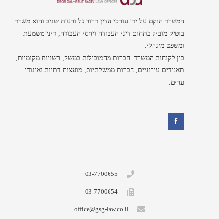
המשרד הוקם על ידי עורכי הדין דרור גל ורעות שגיב והוא משרד
בוטיק מוביל בתחום דיני העבודה ויחסי העבודה, דיני משמעת
ומשפט מינהלי.
בין לקוחות המשרד: חברות מהמובילות במשק, רשויות מקומיות,
תאגידים עירוניים, חברות ממשלתיות, מועצות דתיות ואיגודי
ערים.
F
a
c
e
b
o
o
k
03-7700655
03-7700654
office@gsg-law.co.il