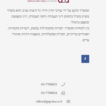
המשרד הוקם על ידי עורכי הדין דרור גל ורעות שגיב והוא משרד
בוטיק מוביל בתחום דיני העבודה ויחסי העבודה, דיני משמעת
ומשפט מינהלי.
בין לקוחות המשרד: חברות מהמובילות במשק, רשויות מקומיות,
תאגידים עירוניים, חברות ממשלתיות, מועצות דתיות ואיגודי
ערים.
F
a
c
e
b
o
o
k
03-7700655
03-7700654
office@gsg-law.co.il