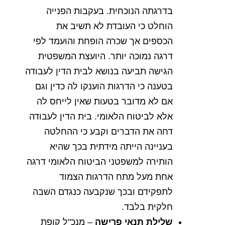
בדרגתה
הנוכחית
.
בעקבות
הפנייה
הוחלט
כי
העובדת
לא
תשיב
את
הכספים
אך
שכרה
הופחת
והועמד
לפי
דרגה
נמוכה
יותר
.
היועצת
המשפטית
הגישה
תביעה
בנושא
לבית
הדין
לעבודה
בטענה
כי
הדרגות
הוענקו
לה
כדין
וגם
אם
לא
מדובר
בטעות
שאין
לייחס
לה
אלא
לביטוח
הלאומי
.
בית
הדין
לעבודה
דחה
את
הדברים
וקבע
כי
ההחלטה
בעניינה
הייתה
מידתית
בכך
שהיא
הותירה
למשפטני
הביטוח
הלאומי
דרגה
אחת
מעל
מתח
הדרגות
הצמוד
לתפקידם
ובכך
שנקבעה
כנגדם
השבה
חלקית
בלבד
.
שלילת
תנאי
פרישה
–
מנכ
"
ל
קופת