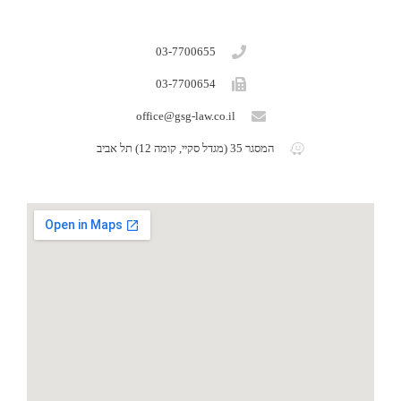
03-7700655
03-7700654
office@gsg-law.co.il
המסגר 35 (מגדל סקיי, קומה 12) תל אביב