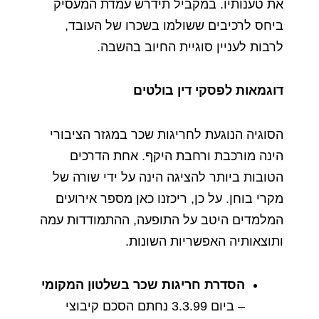
את
טענותיו
.
במקביל
תידרש
עמדת
המעסיק
ביחס
לרכיבים
ששולמו
בשכרו
של
העובד
,
לרבות
לעניין
סוגיית
החיוב
בהשבה
.
דוגמאות
לפסקי
דין
בולטים
הסוגיה
הנוגעת
לחריגות
שכר
במגזר
הציבורי
הינה
מורכבת
ורחבת
היקף
.
אחת
הדרכים
הטובות
ביותר
להציגה
הינה
על
ידי
שורה
של
מקרי
בוחן
.
על
כן
,
ריכזנו
כאן
מספר
אירועים
המלמדים
היטב
על
התופעה
,
ההתמודדות
עמה
ותוצאותיה
האפשריות
השונות
.
הסדרת
חריגות
שכר
בשלטון
המקומי
–
ביום
3.3.99
נחתם
הסכם
קיבוצי