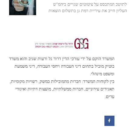
לתושב המתבסס על ציטוטים שגויים ביהמ"ש
העליון חייב את עיריית רמת גן בתשלום הוצאות
המשרד הוקם על ידי עורכי הדין דרור גל ורעות שגיב והוא משרד
בוטיק מוביל בתחום דיני העבודה ויחסי העבודה, דיני משמעת
ומשפט מינהלי.
בין לקוחות המשרד: חברות מהמובילות במשק, רשויות מקומיות,
תאגידים עירוניים, חברות ממשלתיות, מועצות דתיות ואיגודי
ערים.
F
a
c
e
b
o
o
k