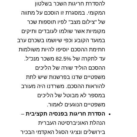
להסדרת
חריגות
השכר
בשלטון
המקומי
.
במסגרת
זו
הוסכם
על
מתווה
של
"
צילום
מצב
"
לפיו
תוספות
שכר
מקומיות
אשר
שולמו
לעובדים
ותיקים
במועד
הקובע
וכפי
שיושמו
בשכרם
ערב
חתימת
ההסכם
יוסיפו
להיות
משולמות
עד
לתקרה
של
82.5%
משכר
מנכ
"
ל
.
ההסכם
הוליד
שורה
של
הליכים
משפטיים
שדנו
בפרשנות
שיש
לתת
להוראות
ההסכם
.
משרדנו
היה
מעורב
במספר
לא
מבוטל
של
הליכים
משפטיים
הנוגעים
לאמור
.
הסדרת
חריגות
בפנסיה
תקציבית
–
הנהלת
האוניברסיטה
העברית
בירושלים
ונציגי
הסגל
האקדמי
הבכיר