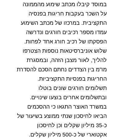
במוסד
קיבלו
מכתב
שימוע
מהממונה
על
השכר
בעקבות
חריגות
בפנסיה
התקציבית
.
במרכזו
של
מכתב
השימוע
עמדו
מספר
רכיבים
חורגים
ונדרשה
הפסקתו
של
רכיב
חורג
אחד
לפחות
.
שלוש
אוניברסיטאות
נוספות
הצטרפו
להליך
,
לאור
מצבן
הזהה
,
ובמסגרת
מו
"
מ
בין
הצדדים
נחתם
הסכם
להסדרת
החריגות
בפנסיות
התקציביות
.
תשלומים
חורגים
שונים
בוטלו
ובתשלומים
אחרים
בוצעו
שינויים
.
במשרד
האוצר
התגאו
כי
ההסכמים
הביאו
לחיסכון
שנתי
ממוצע
בשיעור
של
כ
-35
מיליון
שקלים
וכן
לחיסכון
אקטוארי
של
כ
-500
מיליון
שקלים
.