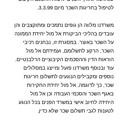
לטיפול
בחריגות
השכר
מיום
3.3.99.
משרדנו
מלווה
הן
גופים
נתמכים
ומתוקצבים
והן
עובדים
בהליכי
הביקורת
אל
מול
יחידת
הממונה
על
השכר
באוצר
.
במסגרת
זו
,
נבחנים
רכיבי
השכר
,
הרקע
לתשלומם
,
ועמידתם
אל
מול
הוראות
הדין
וההסכמים
הקיבוציים
הרלבנטיים
.
עוד
ובנוסף
משרדנו
פועל
ומייצג
במסלולים
נוספים
ומקבילים
הנוגעים
לתשלום
חריגות
שכר
,
כך
לדוגמה
,
אל
מול
יחידת
החקירות
באגף
השכר
והסכמי
העבודה
וכן
אל
מול
היחידה
לחיוב
אישי
במשרד
הפנים
בכל
הנוגע
לטענות
לגבי
תשלום
שכר
שלא
כדין
.