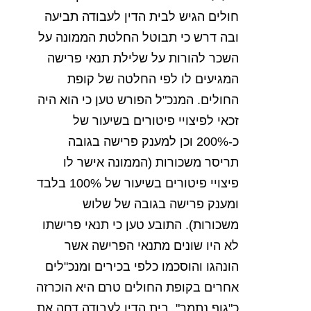
חולים
הגיש
לבית
הדין
לעבודה
תביעה
ובה
דרש
כי
תבוטל
החלטת
הממונה
על
השכר
להורות
על
שלילת
תנאי
פרישה
המגיעים
לו
לפי
החלטה
של
קופת
החולים
.
המנכ
"
ל
הפורש
טען
כי
הוא
היה
זכאי
לפיצויי
פיטורים
בשיעור
של
כ
-200%
וכן
למענק
פרישה
בגובה
תריסר
משכורות
(
הממונה
אישר
לו
פיצויי
פיטורים
בשיעור
של
100%
בלבד
ומענק
פרישה
בגובה
של
שלוש
משכורות
).
התובע
טען
כי
תנאי
פרישתו
לא
היו
שונים
מתנאי
הפרישה
אשר
הונהגו
והוסכמו
כלפי
בכירים
ומנכ
"
לים
אחרים
בקופת
החולים
טרם
היא
הוכרזה
כ
"
גוף
נתמך
".
בית
הדין
לעבודה
דחה
את