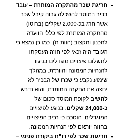
חריגת
שכר
מהתקרה
המותרת
–
עובד
בכיר
במוסד
להשכלה
גבוה
קיבל
שכר
אשר
חרג
בכ
-2,000
שקלים
(
ברוטו
)
מהתקרה
המותרת
לפי
כללי
הוועדה
לתכנון
ותקצוב
(
הוות
"
ת
).
כמו
כן
נמצא
כי
העובד
היה
זכאי
לפי
חוזה
העסקתו
לתשלום
פיצויים
מוגדלים
בניגוד
להנחיות
הממונה
והוות
"
ת
.
במהלך
שימוע
נקבע
כי
שכרו
של
הבכיר
לא
יחצה
את
התקרה
המותרת
,
והוא
נדרש
להשיב
לקופת
המוסד
סכום
של
כ
-24,000
שקלים
.
בנוגע
לפיצויים
המוגדלים
,
הוסכם
כי
רכיב
הפיצויים
בחוזה
יותאם
לפי
הנחיות
הממונה
.
חריגות
שכר
לפי
דו
"
ח
ביקורת
פנימי
–