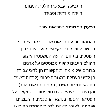
התביעה
וקבע
כי
החלטת
הממונה
הייתה
מידתית
וסבירה
.
הייעוץ
המשפטי
בחריגות
שכר
ההתמודדות
עם
חריגות
שכר
במגזר
הציבורי
דורשת
ליווי
מיידי
ומקצועי
מטעם
עורכי
דין
העוסקים
בתחום
.
הייעוץ
המשפטי
והייצוג
ההולם
חייבים
להיות
מבוססים
על
אדנים
ברורים
של
מומחיות
הקשורה
הן
לדיני
עבודה
,
הן
לדיני
העסקה
במגזר
הציבורי
(
לרבות
דגשים
בנושאי
נחיצות
משרה
,
תקנים
וחריגות
שכר
),
והן
היכרות
מעמיקה
עם
חוק
יסודות
התקציב
על
הפסיקה
הענפה
בנושא
וההסכמים
הקיבוציים
שנחתמו
לאורך
השנים
לרבות
ההסכם
הקיבוצי