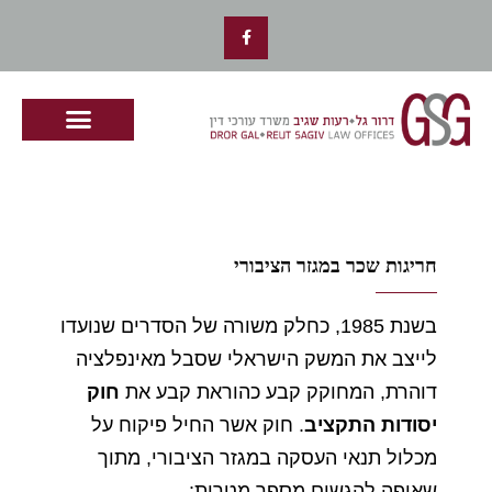
ילוג
F
תוכן
a
c
e
b
o
o
k
-
f
חריגות שכר במגזר הציבורי
בשנת
1985,
כחלק
משורה
של
הסדרים
שנועדו
לייצב
את
המשק
הישראלי
שסבל
מאינפלציה
דוהרת
,
המחוקק
קבע
כהוראת
קבע
את
חוק
יסודות
התקציב
.
חוק
אשר
החיל
פיקוח
על
מכלול
תנאי
העסקה
במגזר
הציבורי
,
מתוך
שאיפה
להגשים
מספר
מטרות
: