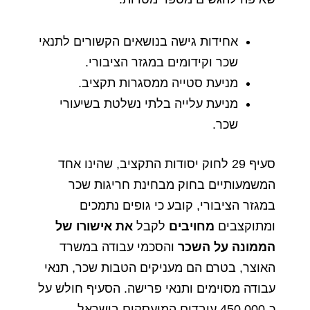
אחידות
גישה
בנושאים
הקשורים
לתנאי
שכר
וקידומים
במגזר
הציבורי
.
מניעת
סטייה
ממסגרות
תקציב
.
מניעת
עלייה
בלתי
נשלטת
בשיעורי
שכר
.
סעיף
29
לחוק
יסודות
התקציב
,
שהינו
אחד
המשמעותיים
בחוק
מבחינת
חריגות
שכר
במגזר
הציבורי
,
קובע
כי
גופים
נתמכים
ומתוקצבים
מחויבים
לקבל
את
אישורו
של
הממונה
על
השכר
והסכמי
עבודה
במשרד
האוצר
,
בטרם
הם
מעניקים
הטבות
שכר
,
תנאי
עבודה
מסוימים
ותנאי
פרישה
.
הסעיף
חולש
על
כ
-450,000
עובדים
המועסקים
בישראל
,