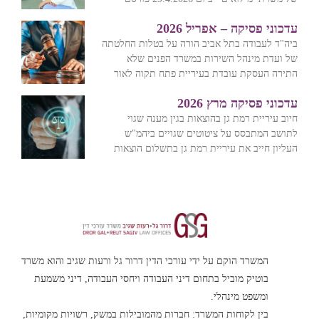
עדכוני פסיקה – אפריל 2026
ביה"ד לעבודה בתל אביב הורה על בטלות החלטתה
של ועדת מינהל השירות במשרד הפנים שלא
התירה העסקת עובדת בעיריית פתח תקוה לאור
עדכוני פסיקה מרץ 2026
חיוב עיריית רמת גן בהוצאות בגין מענה שגוי
לתושב המתבסס על ציטוטים שגויים ביהמ"ש
העליון חייב את עיריית רמת גן בתשלום הוצאות
המשרד הוקם על ידי עורכי הדין דרור גל ורעות שגיב והוא משרד
בוטיק מוביל בתחום דיני העבודה ויחסי העבודה, דיני משמעת
ומשפט מינהלי.
בין לקוחות המשרד: חברות מהמובילות במשק, רשויות מקומיות,