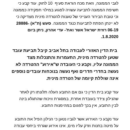
לגבי הממונה, וזאת מכח הוראת סעיף 10 לחוק. עוד קבע כי
חשיפת הממונה לתביעה עשויה לפגוע במילוי תפקידה כממונה
וכי טובת הבירור הענייני של טענות להטרדה מינית מצדיקה כי
לא יינתן הפתח לתביעות כנגד הממונה.
סעש (ת"א) 28886-
06-19 רוזית ישראל אשר ואח'- עדי אהרון, ניתן ביום
1.8.2020.
בית הדין האזורי לעבודה בתל אביב קיבל תביעת עובד
שטען להטרדה מינית, התעמרות והתנכלות מצד
הממונה עליו, וקבע כי העובדה ש"אירוע" ההטרדה לא
נעשה בחדרי חדרים ואף נעשה בנוכחות עובדים נוספים
אינה שוללת קיומה של הטרדה מינית.
עוד קבע בית הדין כי גם אם התובע העלה תלונתו רק לאחר
שהנילון צידד בעובדת אחרת, במסגרת וויכוח שהתגלע בינה
לבין התובע, אין בכך לפגום במהימנות התובע.
עוד נקבע כי האירוע אשר לגביו נטען כי הנילון הפיל את התובע
על מיטה בחנות וזרק עליו מים, אינו אירוע שגרתי ביחסי עבודה