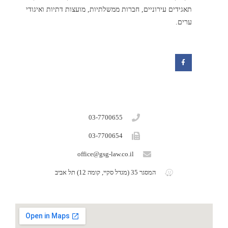
תאגידים עירוניים, חברות ממשלתיות, מועצות דתיות ואיגודי
ערים.
F
a
c
e
b
o
o
k
03-7700655
03-7700654
office@gsg-law.co.il
המסגר 35 (מגדל סקיי, קומה 12) תל אביב