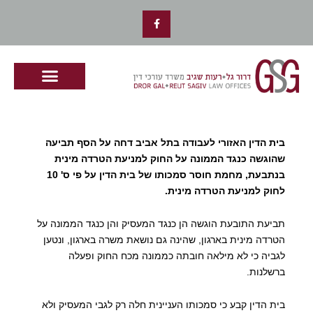
ילוג
F
תוכן
a
c
e
b
o
o
k
-
f
בית הדין האזורי לעבודה בתל אביב דחה על הסף תביעה
שהוגשה כנגד הממונה על החוק למניעת הטרדה מינית
בנתבעת, מחמת חוסר סמכותו של בית הדין על פי ס' 10
לחוק למניעת הטרדה מינית.
תביעת התובעת הוגשה הן כנגד המעסיק והן כנגד הממונה על
הטרדה מינית בארגון, שהינה גם נושאת משרה בארגון, ונטען
לגביה כי לא מילאה חובתה כממונה מכח החוק ופעלה
ברשלנות.
בית הדין קבע כי סמכותו העניינית חלה רק לגבי המעסיק ולא