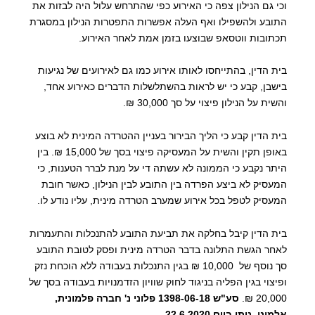
וכי גם הנילון צפה כי האירוע כפי שהתרחש עלול היה לבזות את
התובע ולהשפילו ואף העלה אפשרות התפטרות הנילון במסגרת
תכתובות ווטסאפ שבוצעו בזמן אמת לאחר האירוע.
בית הדין, בהתייחסו לאותו אירוע כמו גם לאירועים של נגיעות
בישבן, קבע כי יש לראות בהשתלשלות הדברים כאירוע אחד,
והשית על הנילון פיצוי על סך 30,000 ₪.
בית הדין קבע כי הליך הבירור בעניין ההטרדה המינית לא בוצע
באופן תקין והשית על המעסיקה פיצוי בסך של 15,000 ₪. בין
היתר נקבע כי הממונה לא עשתה די על מנת לברר הטענות, כי
המעסיק לא ביצע הפרדה בין התובע לבין הנילון, כאשר חובת
המעסיק לטפל בכל אירוע שמערב הטרדה מינית, עליו נודע לו.
בית הדין קיבל בחלקה את תביעת התובע להתנכלות והתעמרות
לאחר הגשת התלונה בדבר הטרדה מינית ופסק לטובת התובע
סך נוסף של 10,000 ₪ בגין התנכלות בעבודה ללא הוכחת נזק
ופיצוי בגין הפליה בניגוד לחוק שוויון הזדמנויות בעבודה בסך של
20,000 ₪.
סע"ש 1398-06-18 פלוני נ' חברה פלמונית,
אלמוני, ניתן ביום 22.6.2020.