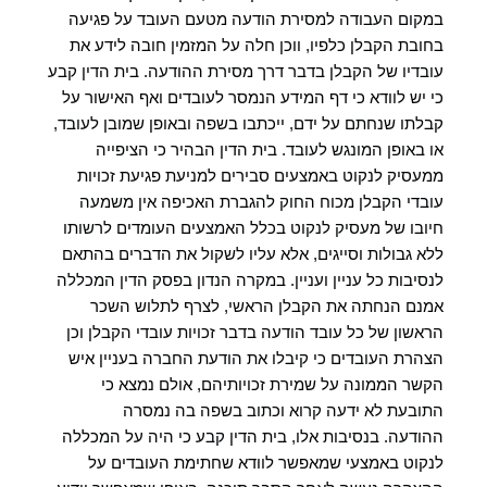
במקום העבודה למסירת הודעה מטעם העובד על פגיעה
בחובת הקבלן כלפיו, ווכן חלה על המזמין חובה לידע את
עובדיו של הקבלן בדבר דרך מסירת ההודעה.
בית הדין קבע
כי יש לוודא כי דף המידע הנמסר לעובדים ואף האישור על
קבלתו שנחתם על ידם, ייכתבו בשפה ובאופן שמובן לעובד,
או באופן המונגש לעובד.
בית הדין הבהיר כי הציפייה
ממעסיק לנקוט באמצעים סבירים למניעת פגיעת זכויות
עובדי הקבלן מכוח החוק להגברת האכיפה אין משמעה
חיובו של מעסיק לנקוט בכלל האמצעים העומדים לרשותו
ללא גבולות וסייגים, אלא עליו לשקול את הדברים בהתאם
לנסיבות כל עניין ועניין.
במקרה הנדון בפסק הדין המכללה
אמנם הנחתה את הקבלן הראשי, לצרף לתלוש השכר
הראשון של כל עובד הודעה בדבר זכויות עובדי הקבלן וכן
הצהרת העובדים כי קיבלו את הודעת החברה בעניין איש
הקשר הממונה על שמירת זכויותיהם, אולם נמצא כי
התובעת לא ידעה קרוא וכתוב בשפה בה נמסרה
ההודעה.
בנסיבות אלו, בית הדין קבע כי היה על המכללה
לנקוט באמצעי שמאפשר לוודא שחתימת העובדים על