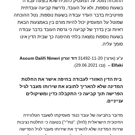
ההוכחה מוטל על המעסיק להוכיח שלא בוצעה עבודה
בשעות נוספות, ולא על העובד, נדרשת קביעה עובדתית
פוזיטיבית בדבר העדר עבודה בשעות נוספות.
נטל ההוכחה
שמוטל על המעסיק יכול להיות מורם בין באמצעות הבאת
ראיות ובין בדרך של קביעה כי גרסת העובד בדבר עבודה
בשעות נוספות נמצאה בלתי מהימנה כך שבית הדין אינו
סומך עליה.
ע"ע (ארצי) 31492-11-20
דוד זגרון
Asoum Dalifi Nimeri
Elfaki –
(נבו 29.06.2021).‏‏
בית הדין האזורי לעבודה בחיפה אישר את החלטת
המדינה שלא להאריך לתובע את שירותו מעבר לגיל
הפרישה תוך קביעה כי התקבלה כדין ומשיקולים
ענייניים.
מדובר בתביעה של עובד כנגד מעסיקתו לשעבר הטלוויזיה
החינוכית הישראלית (להלן: "טח"י") בטענה כי החלטת נציבות
שירות המדינה שלא להאריך את שירותו מעבר לגיל הפרישה