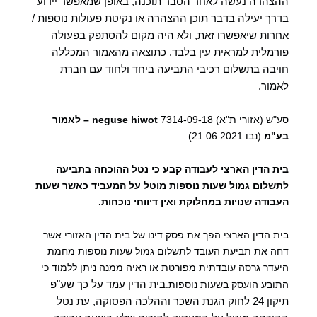
ההצהרה נעשה לאחר הסבר תוכנה, באופן שמאפשר יידוע
בדרך יעילה בדבר תוכן ההצהרה או נקיטת פעולות נוספות /
אחרות שיאפשרו זאת, ולא היה מקום להסתפק בפעולה
פורמלית למראית עין בלבד.
כתוצאה מהאמור המכללה
חויבה בתשלום רכיבי התביעה ביחד ולחוד עם חברת
לאמור.
סע"ש (אזורי ת"א) 7314-09-18
neguse hiwot
– לאמור
בע"מ
(נבו 21.06.2021)‏‏
בית הדין הארצי לעבודה קבע כי נטל ההוכחה בתביעה
לתשלום גמול שעות נוספות מוטל על המעביד
כאשר שעות
העבודה שנויות במחלוקת ואין דיווחי נוכחות.
בית הדין הארצי הפך את פסק דינו של בית הדין האזורי אשר
דחה את תביעת העובד לתשלום גמול שעות נוספות מחמת
היעדר גרסה עובדתית מפורטת או ראיה ממנה ניתן ללמוד כי
בית הדין עמד על כך שע"פ
התובע הועסק בשעות נוספות.
תיקון 24 לחוק הגנת השכר וההלכה הפסוקה, עת נטל