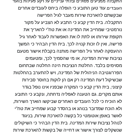
התקבלה ממניעים פסולים ובלתי ענייניים על רקע פעילות בוועד
עוד טען התובע כי הופלה ביחס לעובדים אחרים
העובדים.
שבקשתם להארכת שירות מעבר לגיל הפרישה
התקבלה.
בית הדין קבע כי התבע לא הצביע על מקור
נורמטיבי שמחייב את המדינה או את טח"י להאריך את
תקופת שירותו או לתת לו את האפשרות לעבוד לאחר גיל
פרישה, ואין לו זכות קנויה לכך.
בית הדין הבהיר כי המשך
ההעסקה לאחר גיל הפרישה מותנה בקבלת אישור מטעם
נציבות שירות המדינה, או מי שהסמיך לכך, ומטעמים
מסוימים בלבד. החלטת הנציבות הינה החלטה שבתחום
הפררוגטיבה הניהולית של המדינה, ויש להתערב בהחלטות
שבשיקול דעת המדינה רק אם הן לוקות בחוסר סבירות
קיצוני, בית הדין קבע כי המקרה שבפניו אינו נופל בגדר
אותם מקרים.
גם הטענה לאפליה נדחתה, ונקבע כי התובע
לא הוכיח כי לכל העובדים האחרים שביקשו הוארך השירות,
ולא הוכח שמדובר בנוהג או בהסדר קבוע שמחייב את טח"י
לאשר באופן אוטומטי כל בקשה להארכת שירות, בניגוד
לנוהל נציבות שירות המדינה. בית הדין הבהיר כי השיקולים
שנשקלים לצורך אישור או דחייה של בקשות להארכת שירות