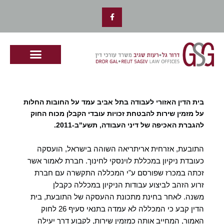
ילוג
F
תוכן
a
c
e
b
o
o
k
-
f
בית הדין האזורי לעבודה בתל אביב עמד על החובות החלות
על מזמין שירות להבטחת זכויות עובדי הקבלן מכוח החוק
להגברת האכיפה של דיני העבודה, תשע"ב-2011.
התובעת, אזרחית אריתריאה השוהה בישראל, הועסקה
כעובדת ניקיון במכללת לוינסקי לחינוך.
חברת לאמור אשר
זכתה במכרז שפורסם ע"י המכללה התקשרה עם חברת
זרוע הזהב לביצוע עבודות הניקיון במכללה כקבלן
משנה.
לאחר בחינת מתכונת ההעסקה של התובעת, בית
הדין קבע כי המכללה לא עמדה בתנאי סעיף 26 לחוק
האמור, המחייב אותה כמזמין שירות, לקבוע דרך יעילה