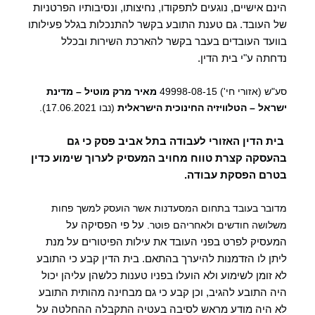
הינם אישיים, נוגעים לתפקודו, נחיצותו, ונסיבותיו הפרטניות
של העובד.
גם טענת התובע בקשר להתנכלות בגלל פעילותו
בוועד העובדים בעבר בקשר להארכת השירות ובכלל
נדחתה ע"י בית הדין.
סע"ש (אזורי חי') 49998-08-15
מאיר מרק מוטיל – מדינת
ישראל – הטלוויזיה החינוכית הישראלית
(נבו 17.06.2021)‏‏.
בית הדין האזורי לעבודה בתל אביב פסק כי גם
בהעסקה קצרת טווח מחויב המעסיק לערוך שימוע כדין
בטרם הפסקת עבודה.
מדובר בעובד בתחום המסעדנות אשר הועסק למשך פחות
על פי הפסיקה על
משלושה חודשים ולאחריהם פוטר.
המעסיק לפרט בפני העובד את עילות הפיטורים על מנת
ליתן לו הזדמנות להיערך בהתאם.
בית הדין קבע כי התובע
לא זומן לשימוע ולא הועלו בפניו טענות כלשהן עליהן יכול
היה התובע להגיב, וכן קבע כי גם מבחינה מהותית התובע
לא היה מודע מראש לסיבה בעטיה התקבלה ההחלטה על