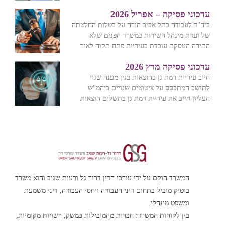
עדכוני פסיקה – אפריל 2026
ביה"ד לעבודה בתל אביב הורה על בטלות החלטתה
של ועדת מינהל השירות במשרד הפנים שלא
התירה העסקת עובדת בעיריית פתח תקוה לאור
עדכוני פסיקה מרץ 2026
חיוב עיריית רמת גן בהוצאות בגין מענה שגוי
לתושב המתבסס על ציטוטים שגויים ביהמ"ש
העליון חייב את עיריית רמת גן בתשלום הוצאות
המשרד הוקם על ידי עורכי הדין דרור גל ורעות שגיב והוא משרד
בוטיק מוביל בתחום דיני העבודה ויחסי העבודה, דיני משמעת
ומשפט מינהלי.
בין לקוחות המשרד: חברות מהמובילות במשק, רשויות מקומיות,