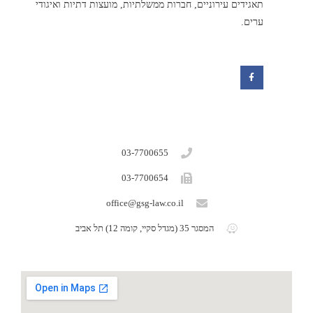
תאגידים עירוניים, חברות ממשלתיות, מועצות דתיות ואיגודי
ערים.
F
a
c
e
b
o
o
k
03-7700655
03-7700654
office@gsg-law.co.il
המסגר 35 (מגדל סקיי, קומה 12) תל אביב