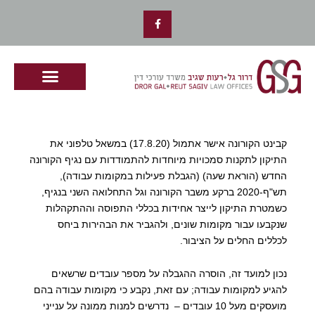
ילוג
F
תוכן
a
c
e
b
o
o
k
-
f
קבינט הקורונה אישר אתמול (17.8.20) במשאל טלפוני את
התיקון לתקנות סמכויות מיוחדות להתמודדות עם נגיף הקורונה
החדש (הוראת שעה) (הגבלת פעילות במקומות עבודה),
תש"ף-2020 ברקע משבר הקורונה וגל התחלואה השני בנגיף,
כשמטרת התיקון לייצר אחידות בכללי התפוסה וההתקהלות
שנקבעו עבור מקומות שונים, ולהגביר את הבהירות ביחס
לכללים החלים על הציבור.
נכון למועד זה, הוסרה ההגבלה על מספר עובדים שרשאים
להגיע למקומות עבודה; עם זאת, נקבע כי מקומות עבודה בהם
מועסקים מעל 10 עובדים – נדרשים למנות ממונה על ענייני