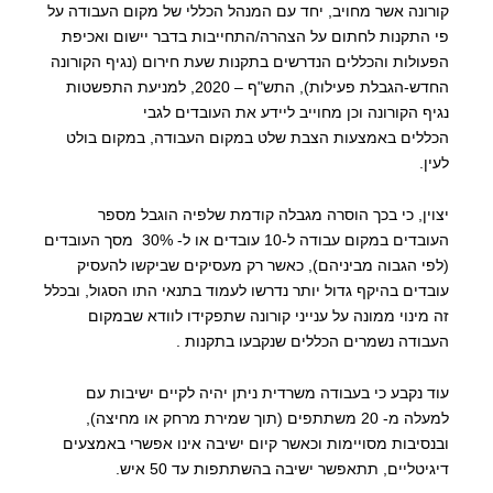
קורונה אשר מחויב, יחד עם המנהל הכללי של מקום העבודה על
פי התקנות לחתום על הצהרה/התחייבות בדבר יישום ואכיפת
הפעולות והכללים הנדרשים בתקנות שעת חירום (נגיף הקורונה
החדש-הגבלת פעילות), התש"ף – 2020, למניעת התפשטות
נגיף הקורונה וכן מחוייב ליידע את העובדים לגבי
הכללים באמצעות הצבת שלט במקום העבודה, במקום בולט
לעין.
יצוין, כי בכך הוסרה מגבלה קודמת שלפיה הוגבל מספר
העובדים במקום עבודה ל-10 עובדים או ל- 30% מסך העובדים
(לפי הגבוה מביניהם), כאשר רק מעסיקים שביקשו להעסיק
עובדים בהיקף גדול יותר נדרשו לעמוד בתנאי התו הסגול, ובכלל
זה מינוי ממונה על ענייני קורונה שתפקידו לוודא שבמקום
העבודה נשמרים הכללים שנקבעו בתקנות .
עוד נקבע כי בעבודה משרדית ניתן יהיה לקיים ישיבות עם
למעלה מ- 20 משתתפים (תוך שמירת מרחק או מחיצה),
ובנסיבות מסויימות וכאשר קיום ישיבה אינו אפשרי באמצעים
דיגיטליים, תתאפשר ישיבה בהשתתפות עד 50 איש.