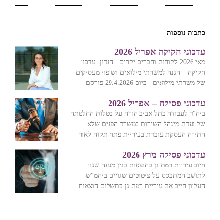
כתבות נוספות
עדכוני חקיקה אפריל 2026
מאי 2026 לקוחות וחברים יקרים הנדון: עדכון
חקיקה – הגנה למשרתי מילואים ושיפוי מעסיקים
של משרתי מילואים ביום 29.4.2026 פורסם
עדכוני פסיקה – אפריל 2026
ביה"ד לעבודה בתל אביב הורה על בטלות החלטתה
של ועדת מינהל השירות במשרד הפנים שלא
התירה העסקת עובדת בעיריית פתח תקוה לאור
עדכוני פסיקה מרץ 2026
חיוב עיריית רמת גן בהוצאות בגין מענה שגוי
לתושב המתבסס על ציטוטים שגויים ביהמ"ש
העליון חייב את עיריית רמת גן בתשלום הוצאות