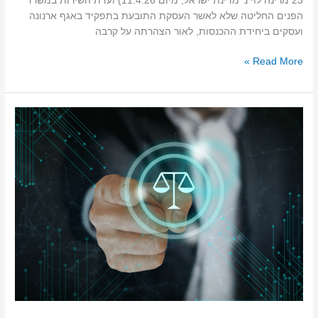
23 מרינה לוי נ' מדינת ישראל; מיום 11.4.26) ועדת השירות במשרד
הפנים החליטה שלא לאשר העסקת התובעת בתפקיד באגף ארנונה
ועסקים ביחידת ההכנסות, לאור הצהרתה על קרבה
Read More »
עדכוני
פסיקה
מרץ
2026