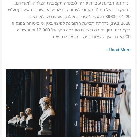
נדחתה תביעת עובדת עיריה לפנסיה תקציבית הצלחה למשרדנו..
בפסק דינו של ביה"ד האזורי לעבודה בבאר שבע בשבתו באילת (סע"ש
39639-01-20 הכספי נ' עיריית אילת; השופט אזולאי מיום
19.1.2025) נדחתה תביעת התובעת לפיצוי בגין אי ביטוחה בפנסיה
תקציבית, תוך חיובה בשכ"ט העירייה בסך של 12,000 ₪ ובצירוף
5,000 ₪ בגין הוצאות. ביה"ד קבע כי תביעת
Read More »
עדכון
חשוב
למעסיקים:
הרחבת
תחולת
החוק
למניעת
הטרדה
מינית
–