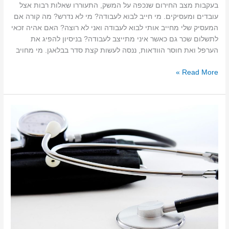
בעקבות מצב החירום שנכפה על המשק, התעוררו שאלות רבות אצל
עובדים ומעסיקים. מי חייב לבוא לעבודה? מי לא נדרש? מה קורה אם
המעסיק שלי מחייב אותי לבוא לעבודה ואני לא רוצה? האם אהיה זכאי
לתשלום שכר גם כאשר איני מתייצב לעבודה? בניסיון להפיג את
הערפל ואת חוסר הוודאות, ננסה לעשות קצת סדר בבלאגן. מי מחויב
Read More »
עדכון
פסיקה
מרץ
2025
–
העמדת
עובד
לבדיקה
רפואית
מטעם
המעסיק