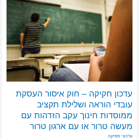
עדכון
חקיקה
–
חוק
איסור
העסקת
עובדי
הוראה
ושלילת
תקציב
ממוסדות
חינוך
עקב
הזדהות
עדכון חקיקה – חוק איסור העסקת
עם
עובדי הוראה ושלילת תקציב
מעשה
טרור
ממוסדות חינוך עקב הזדהות עם
או
עם
מעשה טרור או עם ארגון טרור
ארגון
עדכוני פסיקה
טרור