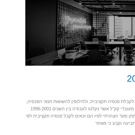
לקבלת פנסיה תקציבית, ולחילופין להשוואת תנאי הפנסיה,
וזאת מחמת התיישנות. נדחתה תביעה של 28 מעובדי קק"ל אשר נקלטו לעבודה בין השנים 1996-2001
תן סעד הצהרתי לפיו הם זכאים לקבל פנסיה תקציבית לפי
תביעה וקבע כי מאחר