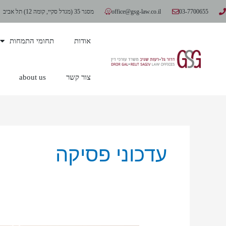
ילוג
03-7700655
office@gsg-law.co.il
מסגר 35 (מגדל סקיי, קומה 12) תל אביב
תוכן
אודות
תחומי התמחות
צור קשר
about us
עדכוני פסיקה